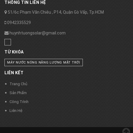
THÔNG TIN LIÊN HỆ
51/6c Phạm Văn Chiêu , P14, Quận Gò Vấp, Tp.HCM
0942335529
huynhtuongsolar@gmail.com
TỪ KHÓA
MÁY NƯỚC NÓNG NĂNG LƯỢNG MẶT TRỜI
LIÊN KẾT
Trang Chủ
Sản Phẩm
Công Trình
Liên Hệ